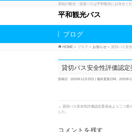
高知の観光・送迎バスは平和観光にお任せく
平和観光バス
ブログ
HOME
»
ブログ
»
お知らせ
»
貸切バス安
貸切バス安全性評価認定
投稿日 : 2025年12月25日
最終更新日時 : 2025年1
←
貸切バス安全性評価認定委員会より二ツ星
した。
コメントを残す